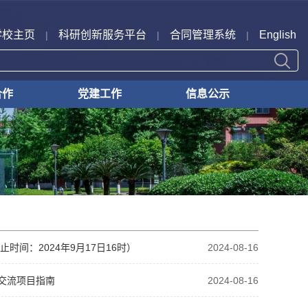
学校主页
科研创新服务平台
合同管理系统
English
|
|
|
合作
党建工作
信息公示
合作
合作
转化
支部动态
横向外协
纵向外协
科技奖励
成果转化
其他
间：2024年9月17日16时）
2024-08-16
与交流项目指南
2024-08-16