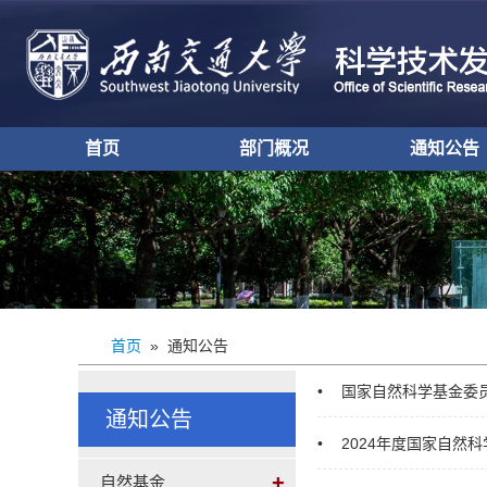
首页
部门概况
通知公告
办公室设置
部门介绍
现任领导
自然基金
重点研发
其他纵向
基地平台
科技合作
科技奖励
学术活动
综合事项
首页
» 通知公告
•
国家自然科学基金委员
通知公告
•
2024年度国家自然
+
自然基金