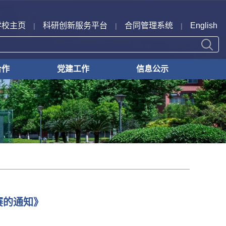
学校主页
科研创新服务平台
合同管理系统
English
|
|
|
合作
党建工作
信息公示
合作
合作
转化
支部动态
横向外协
纵向外协
科技奖励
成果转化
其他
赛的通知》