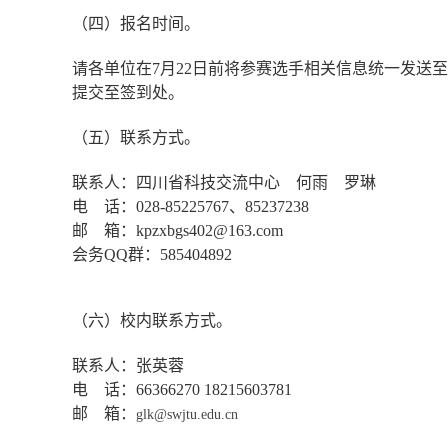
（四）报名时间。
请各单位在
7
月
22
日前将参赛选手相关信息统一发送至
提交至签到处。
（五）联系方式。
联系人：四川省科技交流中心 何雨 罗琳
电 话：
028-85225767
、
85237238
邮 箱：
kpzxbgs402@163.com
会务
QQ
群：
585404892
（六）校内联系方式。
联系人：张英蓉
电 话：
66366270 18215603781
邮 箱：
glk@swjtu.edu.cn