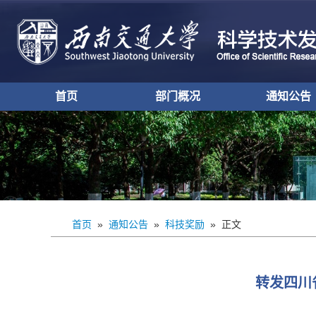
首页
部门概况
通知公告
办公室设置
部门介绍
现任领导
自然基金
重点研发
其他纵向
基地平台
科技合作
科技奖励
学术活动
综合事项
首页
»
通知公告
»
科技奖励
» 正文
转发四川